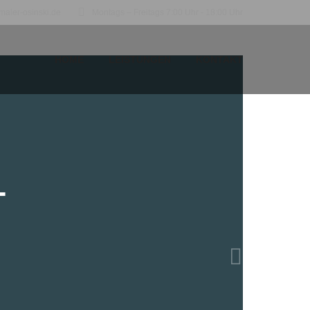
maler-osinski.de
Montags – Freitags 7:00 Uhr - 18:00 Uhr
HOME
LEISTUNGEN
KONTAKT
T