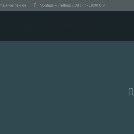
maler-osinski.de
Montags – Freitags 7:00 Uhr - 18:00 Uhr
HOME
LEISTUNGEN
KONTAKT