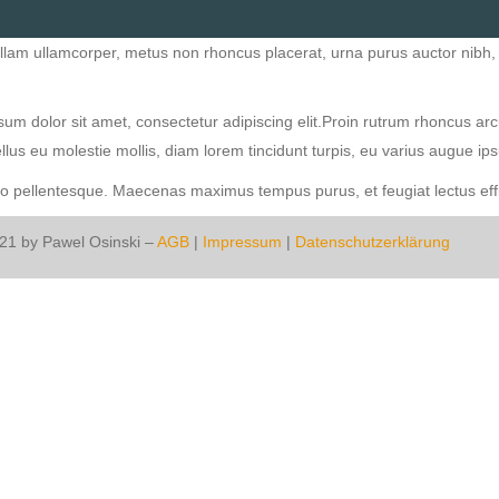
Nullam ullamcorper, metus non rhoncus placerat, urna purus auctor nibh,
um dolor sit amet, consectetur adipiscing elit.Proin rutrum rhoncus arcu
, tellus eu molestie mollis, diam lorem tincidunt turpis, eu varius augue i
do pellentesque. Maecenas maximus tempus purus, et feugiat lectus effi
021 by Pawel Osinski –
AGB
|
Impressum
|
Datenschutzerklärung