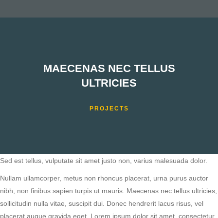
MAECENAS NEC TELLUS
ULTRICIES
PROJECTS
Sed est tellus, vulputate sit amet justo non, varius malesuada dolor.
Nullam ullamcorper, metus non rhoncus placerat, urna purus auctor
nibh, non finibus sapien turpis ut mauris. Maecenas nec tellus ultricies,
sollicitudin nulla vitae, suscipit dui. Donec hendrerit lacus risus, vel
placerat augue gravida eget. Lorem ipsum dolor sit amet, consectetur