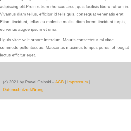
adipiscing elit.Proin rutrum rhoncus arcu, quis facilisis libero rutrum in.
Vivamus diam tellus, efficitur id felis quis, consequat venenatis erat.
Etiam tincidunt, tellus eu molestie mollis, diam lorem tincidunt turpis,
eu varius augue ipsum et urna.
Ligula vitae velit ornare interdum. Mauris consectetur mi vitae
commodo pellentesque. Maecenas maximus tempus purus, et feugiat
lectus efficitur eget.
(c) 2021 by Pawel Osinski –
AGB
|
Impressum
|
Datenschutzerklärung